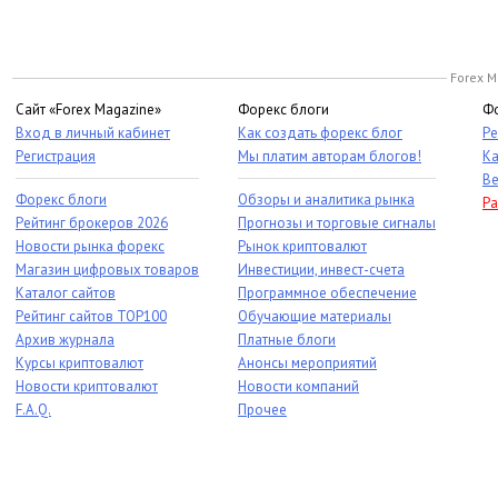
Forex M
Сайт «Forex Magazine»
Форекс блоги
Фо
Вход в личный кабинет
Как создать форекс блог
Ре
Регистрация
Мы платим авторам блогов!
Ка
Ве
Форекс блоги
Обзоры и аналитика рынка
Ра
Рейтинг брокеров 2026
Прогнозы и торговые сигналы
Новости рынка форекс
Рынок криптовалют
Магазин цифровых товаров
Инвестиции, инвест-счета
Каталог сайтов
Программное обеспечение
Рейтинг сайтов TOP100
Обучающие материалы
Архив журнала
Платные блоги
Курсы криптовалют
Анонсы мероприятий
Новости криптовалют
Новости компаний
F.A.Q.
Прочее